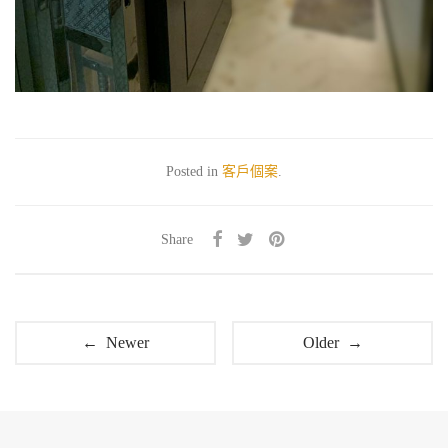
Posted in
客戶個案
.
Share
← Newer
Older →