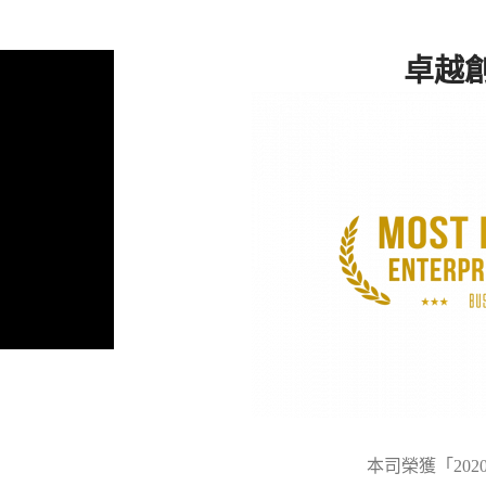
卓越
本司榮獲「20