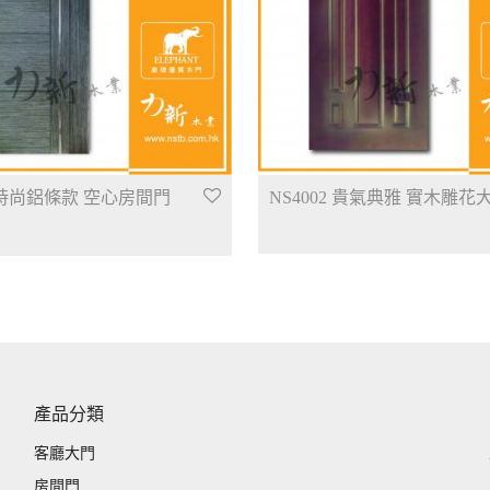
5 時尚鋁條款 空心房間門
NS4002 貴氣典雅 實木雕花
產品分類
客廳大門
房間門