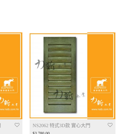
門
NS2062 特式3D款 實心大門
$
3,780.00