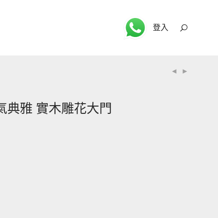
登入
 貴氣典雅 實木雕花大門