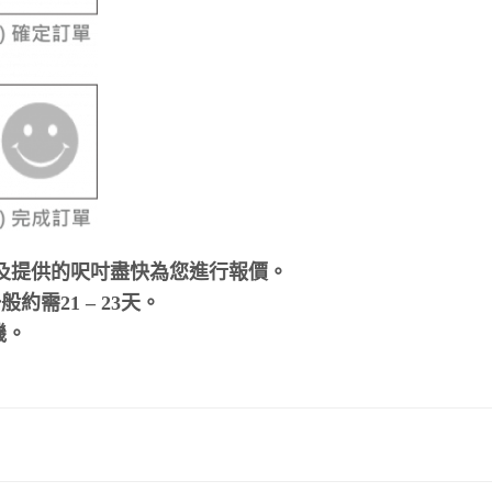
及提供的呎吋盡快為您進行報價。
需21 – 23天。
機。