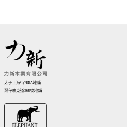
太子上海街708A地舖
灣仔駱克道360號地舖