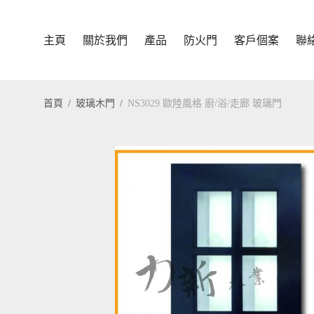
主頁
關於我們
產品
防火門
客戶個案
聯
首頁
/
玻璃木門
/
NS3029 歐陸風格 廚/浴/走廊 玻璃門