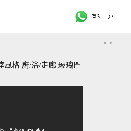
登入
 歐陸風格 廚/浴/走廊 玻璃門