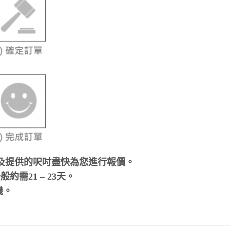
及提供的呎吋盡快為您進行報價。
需21 – 23天。
機。