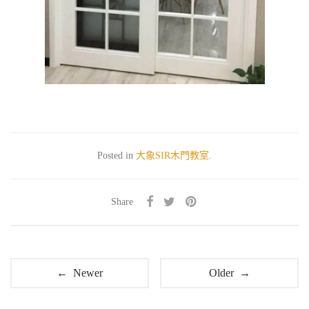
Posted in
大象SIR木門教室
.
Share
← Newer
Older →