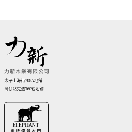
太子上海街708A地舖
灣仔駱克道360號地舖