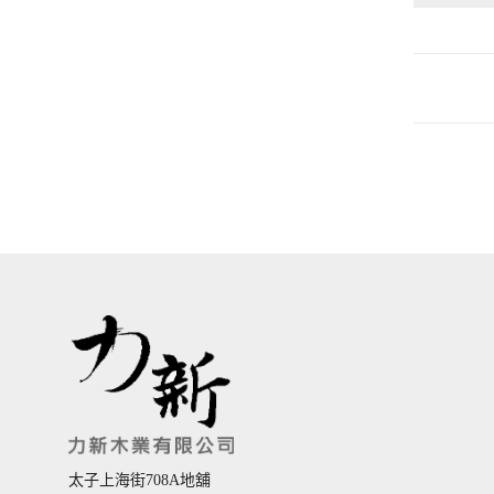
NS203
實心門 
$
3,380.00