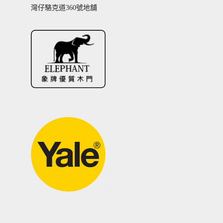
NS209
實心門 
$
3,180.00