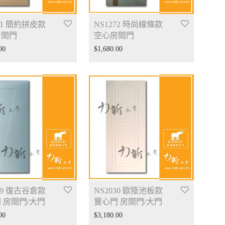
71 簡約拼皮款
NS1272 時尚線條款
房間門
空心房間門
00
$
1,680.00
29 復古谷倉款
NS2030 歐陸池板款
 房間門/大門
實心門 房間門/大門
00
$
3,180.00