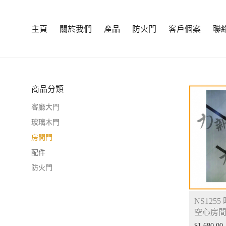
主頁
關於我們
產品
防火門
客戶個案
聯
商品分類
客廳大門
玻璃木門
房間門
配件
防火門
NS125
空心房
$
1,680.00