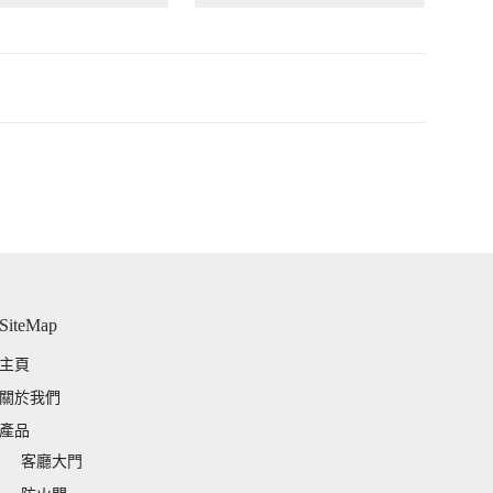
58 復古谷倉款
NS2076 歐陸池板款
 房間門/大門
實心門 房間門/大門
00
$
3,280.00