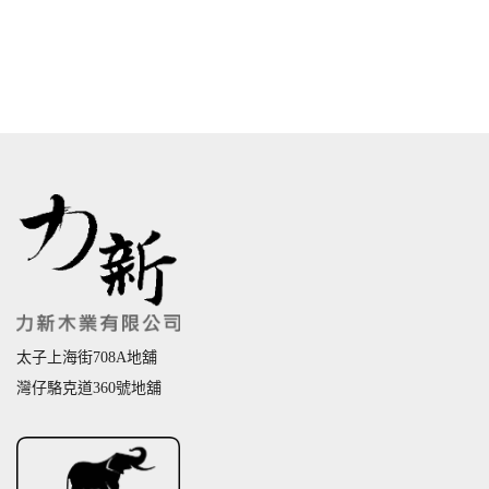
太子上海街708A地舖
灣仔駱克道360號地舖