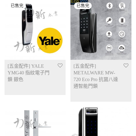
[五金配件] YALE
[五金配件]
YMG40 指紋電子門
METALWARE MW-
鎖 銀色
720 Eco Pro 抗菌八達
通智能門鎖