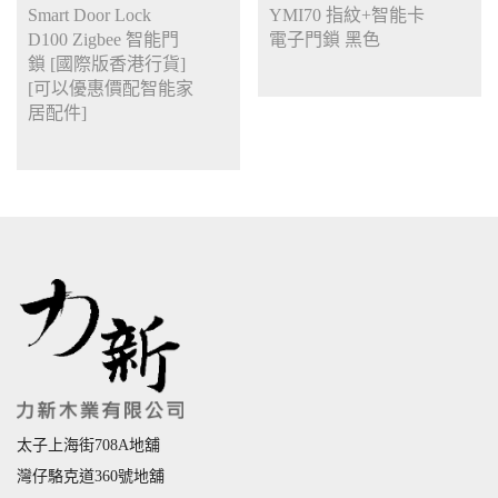
Smart Door Lock
YMI70 指紋+智能卡
D100 Zigbee 智能門
電子門鎖 黑色
鎖 [國際版香港行貨]
[可以優惠價配智能家
居配件]
太子上海街708A地舖
灣仔駱克道360號地舖