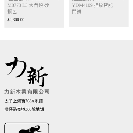
M8773 L3 大門鎖 砂
YDM4109 指紋智能
鋼色
門鎖
$
2,300.00
太子上海街708A地舖
灣仔駱克道360號地舖