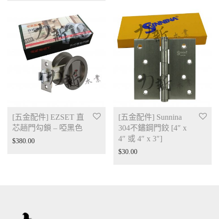
[五金配件] EZSET 直
[五金配件] Sunnina
芯趟門勾鎖 – 啞黑色
304不鏽鋼門鉸 [4″ x
4″ 或 4″ x 3″]
$
380.00
$
30.00