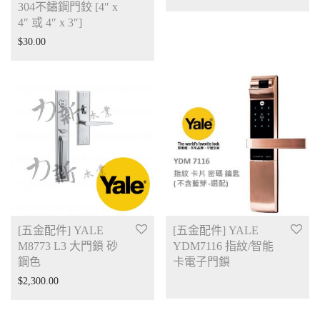
304不鏽鋼門鉸 [4″ x
4″ 或 4″ x 3″]
$
30.00
[五金配件] YALE
[五金配件] YALE
M8773 L3 大門鎖 砂
YDM7116 指紋/智能
鋼色
卡電子門鎖
$
2,300.00