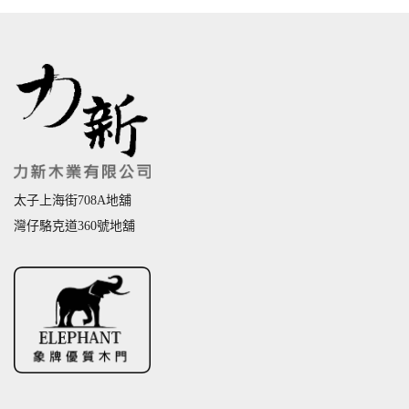
太子上海街708A地舖
灣仔駱克道360號地舖