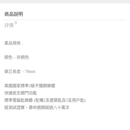
商品說明
0
評價
產品規格 :
顏色 – 砂鋼色
鎖芯長度 – 70mm
美國國家標準2級不鏽鋼鎖體
快速逃生開門功能
標準電腦匙鎖膽 (配備2支建築匙及5支用戶匙)
經測試證實，壽命週期超過八十萬次