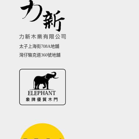
太子上海街708A地舖
灣仔駱克道360號地舖