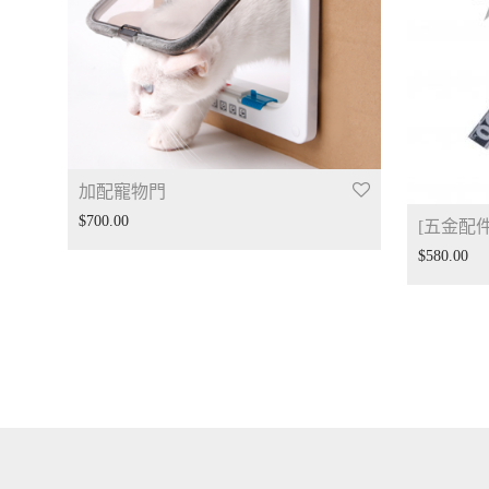
加配寵物門
$
700.00
[五金配件]
$
580.00