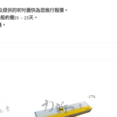
及提供的呎吋盡快為您進行報價。
需21 – 23天。
機。
-
17
%