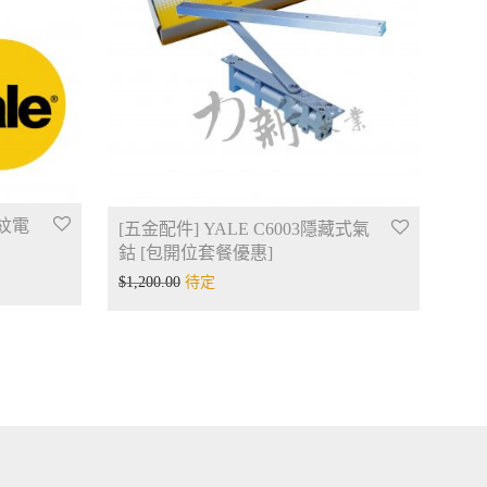
指紋電
[五金配件] YALE C6003隱藏式氣
鈷 [包開位套餐優惠]
$
1,200.00
待定