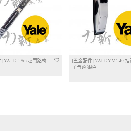
 YALE 2.5m 趟門路軌
[五金配件] YALE YMG40 
子門鎖 銀色