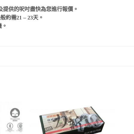
及提供的呎吋盡快為您進行報價。
需21 – 23天。
機。