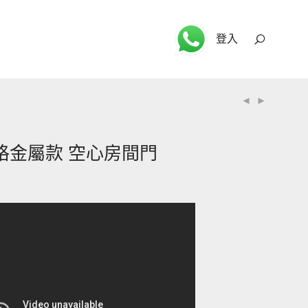
登入
 型格金屬款 空心房間門