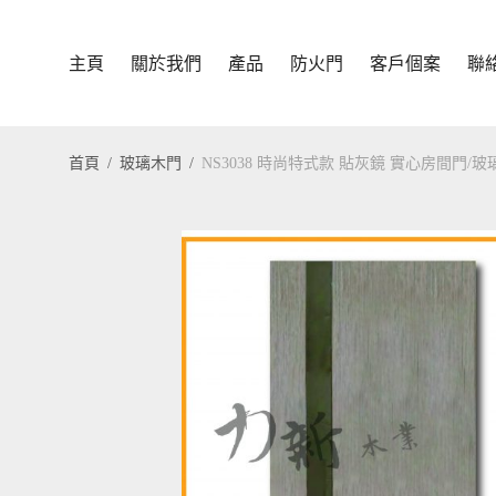
主頁
關於我們
產品
防火門
客戶個案
聯
首頁
/
玻璃木門
/
NS3038 時尚特式款 貼灰鏡 實心房間門/玻