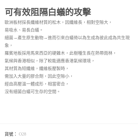
可有效阻隔白蟻的攻擊
歐洲板材採長纖維材質的松木，因纖維長，相對空隙大，
易吸水、易長白蟻。
細菌→產生原生動物→進而引來白蟻倚以為生成為彼此成為共生現
象，
羅賓地板採用馬來西亞的硬雜木，此樹種生長在熱帶雨林，
氣候與香港相似，除了較能適應香港氣候環境，
其材質為短纖維，纖維板壓製時，
需加入大量的膠合劑，因此空隙小，
經由高壓溫一體成形，相當密合，
沒有細菌白蟻可生存的空間。
貨號：
O28