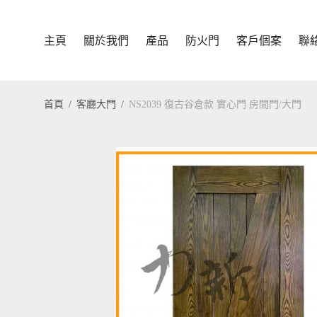
主頁
關於我們
產品
防火門
客戶個案
聯
首頁
/
客廳大門
/
NS2039 復古谷倉款 實心門 房間門/大門