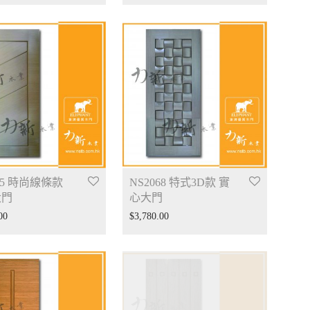
65 時尚線條款
NS2068 特式3D款 實
大門
心大門
00
$
3,780.00