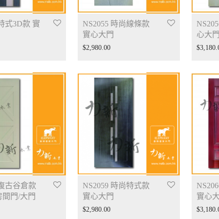
 特式3D款 實
NS2055 時尚線條款
NS20
實心大門
心大
$
2,980.00
$
3,180.
8 復古谷倉款
NS2059 時尚特式款
NS20
房間門/大門
實心大門
實心
$
2,980.00
$
3,180.