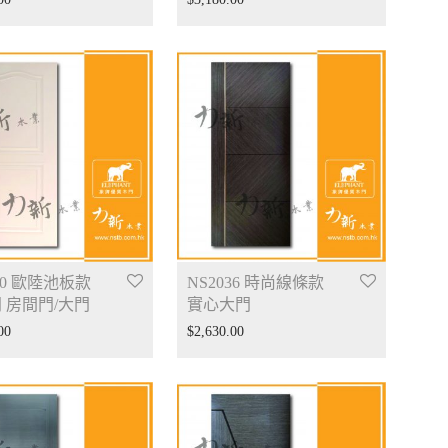
30 歐陸池板款
NS2036 時尚線條款
 房間門/大門
實心大門
00
$
2,630.00