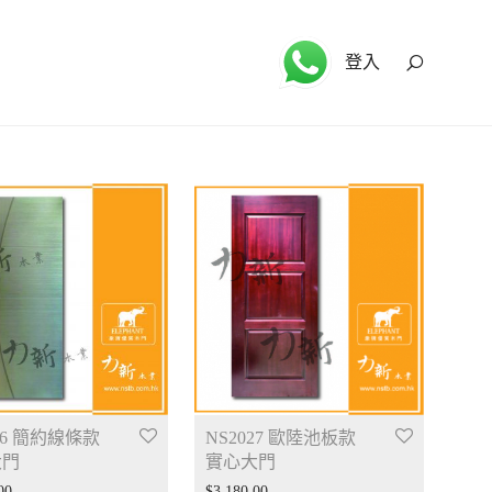
登入
26 簡約線條款
NS2027 歐陸池板款
大門
實心大門
00
$
3,180.00