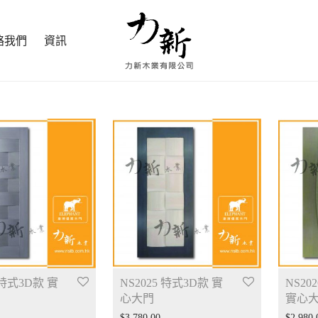
絡我們
資訊
 特式3D款 實
NS2025 特式3D款 實
NS20
心大門
實心
$
3,780.00
$
2,980.