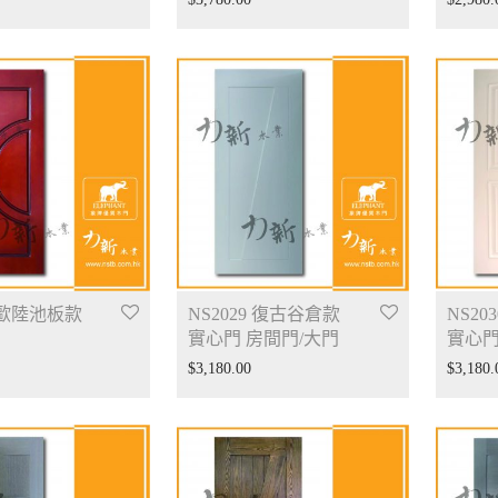
8 歐陸池板款
NS2029 復古谷倉款
NS20
門
實心門 房間門/大門
實心門
$
3,180.00
$
3,180.