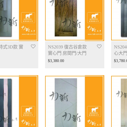
 特式3D款 實
NS2039 復古谷倉款
NS20
實心門 房間門/大門
心大
$
3,380.00
$
3,780.