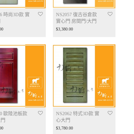
56 時尚3D款 實
NS2057 復古谷倉款
門
實心門 房間門/大門
00
$
3,380.00
60 歐陸池板款
NS2062 特式3D款 實
大門
心大門
00
$
3,780.00