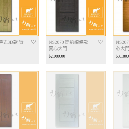
 特式3D款 實
NS2070 簡約線條款
NS20
實心大門
心大
$
2,980.00
$
3,180.