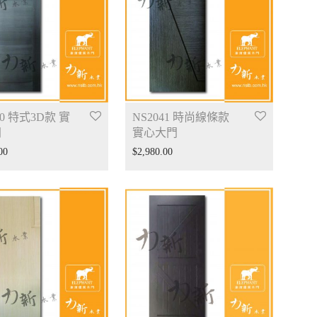
40 特式3D款 實
NS2041 時尚線條款
門
實心大門
00
$
2,980.00