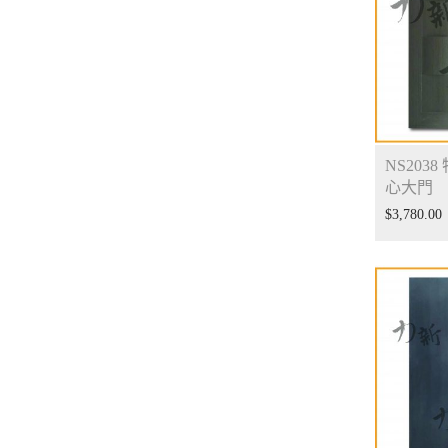
NS2038
心大門
$
3,780.00